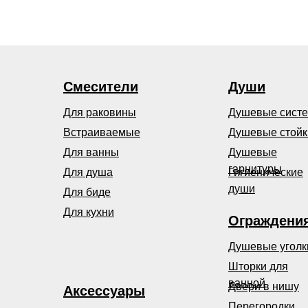
Смесители
Души
Для раковины
Душевые сист
Встраиваемые
Душевые стойк
Для ванны
Душевые
гарнитуры
Для душа
Гигиенические
души
Для биде
Для кухни
Ограждени
Душевые уголк
Шторки для
ванной
Двери в нишу
Аксессуары
Перегородки