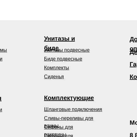
Унитазы и
До
биде
оп
емы
Унитазы подвесные
Ди
и
Биде подвесные
Га
Комплекты
Ко
Сиденья
Комплектующие
я
Шланговые подключения
и
Сливы-переливы для
Мо
ванны
Сифоны для
раковины
8 
Сифоны для