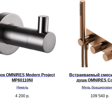
ок OMNIRES Modern Project
Встраиваемый смеси
MP60110NI
душа OMNIRES Co
CT8035/1CP
Никель
Медь браширован
4 200
р.
109 540
р.