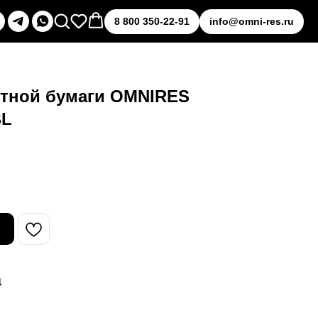
8 800 350-22-91
info@omni-res.ru
етной бумаги OMNIRES
BL
а