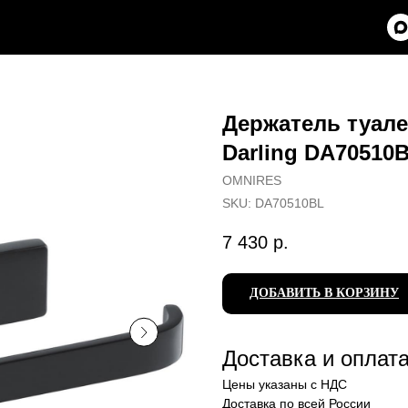
Держатель туал
Darling DA70510
OMNIRES
SKU:
DA70510BL
7 430
р.
ДОБАВИТЬ В КОРЗИНУ
Доставка и оплат
Цены указаны с НДС
Доставка по всей России