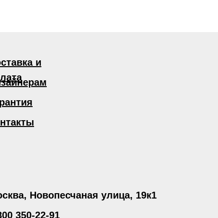
ставка и
лата
зайнерам
рантия
нтакты
сква, Новопесчаная улица, 19к1
800 350-22-91