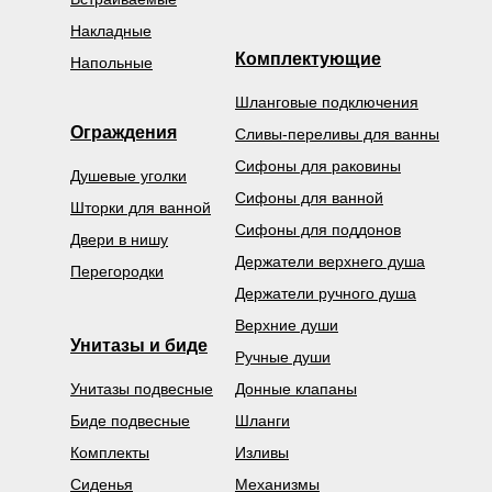
Накладные
Комплектующие
Напольные
Шланговые подключения
Ограждения
Сливы-переливы для ванны
Сифоны для раковины
Душевые уголки
Сифоны для ванной
Шторки для ванной
Сифоны для поддонов
Двери в нишу
Держатели верхнего душа
Перегородки
Держатели ручного душа
Верхние души
Унитазы и биде
Ручные души
Унитазы подвесные
Донные клапаны
Биде подвесные
Шланги
Комплекты
Изливы
Сиденья
Механизмы