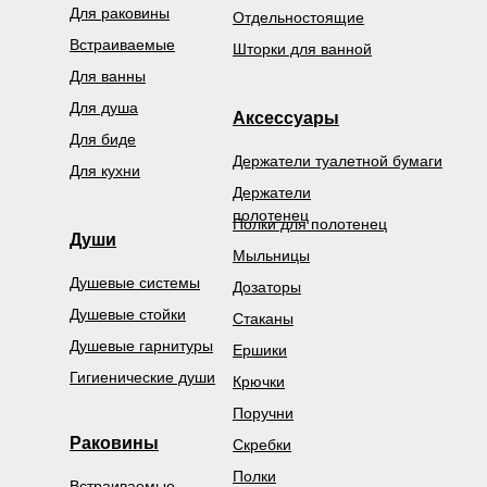
Для раковины
Отдельностоящие
Встраиваемые
Шторки для ванной
Для ванны
Для душа
Аксессуары
Для биде
Держатели туалетной бумаги
Для кухни
Держатели
полотенец
Полки для полотенец
Души
Мыльницы
Душевые системы
Дозаторы
Душевые стойки
Стаканы
Душевые гарнитуры
Ершики
Гигиенические души
Крючки
Поручни
Раковины
Скребки
Полки
Встраиваемые