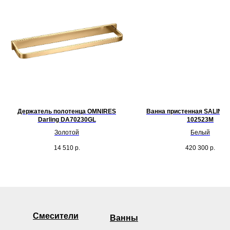
Держатель полотенца OMNIRES
Ванна пристенная SALINI So
Darling DA70230GL
102523M
Золотой
Белый
14 510
р.
420 300
р.
Смесители
Ванны