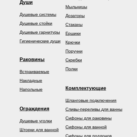
Души
Мыльницы
Душевые системы
Дозаторы
Душевые стойки
Стаканы
Душевые гарнитуры
Ершики
Гигиенические души
Крючки
Поручни
Раковины
Скребки
Полки
Встраиваемые
Накладные
Комплектующие
Напольные
Шланговые подключения
Ограждения
Сливы-переливы для ванны
Сифоны для раковины
Душевые уголки
Сифоны для ванной
Шторки для ванной
Сифоны для поддонов