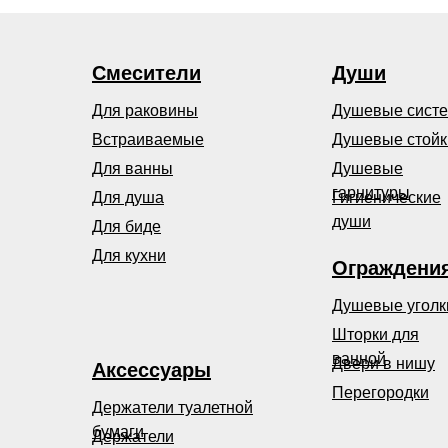
Смесители
Души
Для раковины
Душевые сист
Встраиваемые
Душевые стойк
Для ванны
Душевые
гарнитуры
Для душа
Гигиенические
души
Для биде
Для кухни
Ограждени
Душевые уголк
Шторки для
ванной
Двери в нишу
Аксессуары
Перегородки
Держатели туалетной
бумаги
Держатели