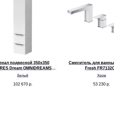
енал подвесной 350x350
Смеситель для ванн
RES Dream OMNIDREAMSB-
Fresh FR7132
35BP
Белый
Хром
102 670
р.
53 230
р.