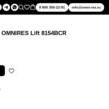
8 800 350-22-91
info@omni-res.ru
 OMNIRES Lift 8154BCR
а