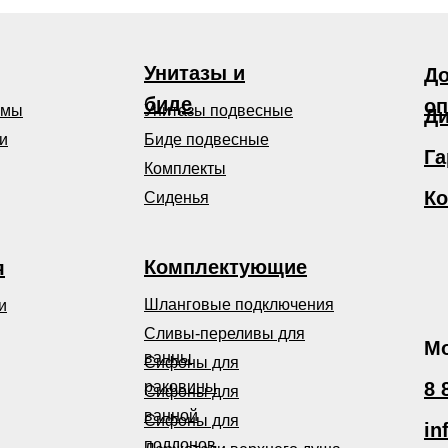
Унитазы и
До
биде
оп
емы
Унитазы подвесные
Ди
и
Биде подвесные
Га
Комплекты
Ко
Сиденья
Комплектующие
я
Шланговые подключения
и
Сливы-переливы для
Мо
ванны
Сифоны для
раковины
8 
Сифоны для
ванной
Сифоны для
in
поддонов