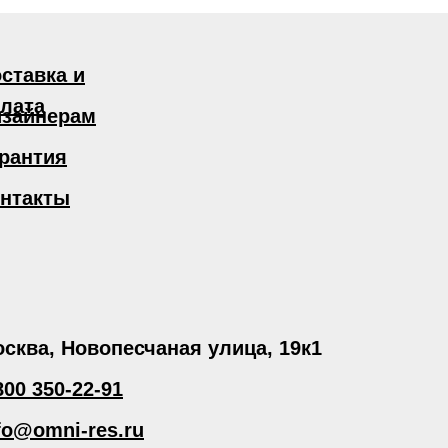
ставка и
лата
зайнерам
рантия
нтакты
сква, Новопесчаная улица, 19к1
800 350-22-91
fo@omni-res.ru