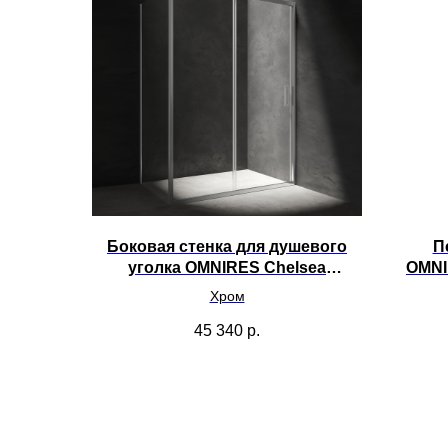
Боковая стенка для душевого
П
уголка OMNIRES Chelsea
OMNI
800х1900 NDR90XCRTR
Хром
45 340
р.