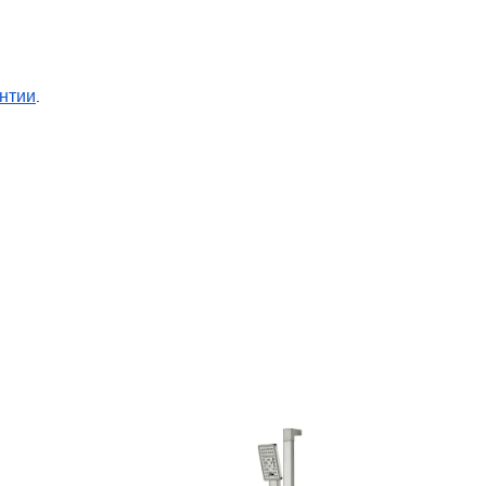
нтии
.