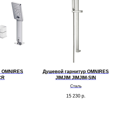
ы OMNIRES
Душевой гарнитур OMNIRES
CR
JIMJIM JIMJIM-SIN
Сталь
15 230
р.