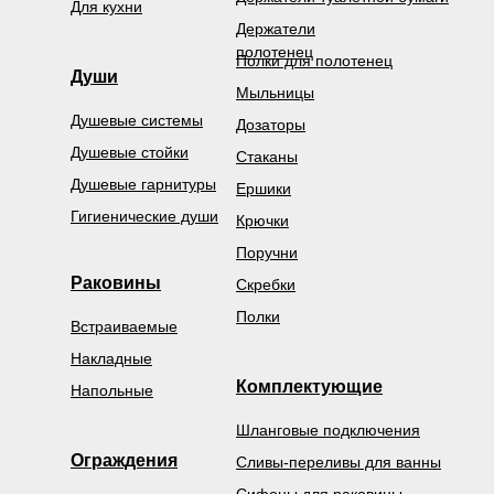
Для кухни
Держатели
полотенец
Полки для полотенец
Души
Мыльницы
Душевые системы
Дозаторы
Душевые стойки
Стаканы
Душевые гарнитуры
Ершики
Гигиенические души
Крючки
Поручни
Раковины
Скребки
Полки
Встраиваемые
Накладные
Комплектующие
Напольные
Шланговые подключения
Ограждения
Сливы-переливы для ванны