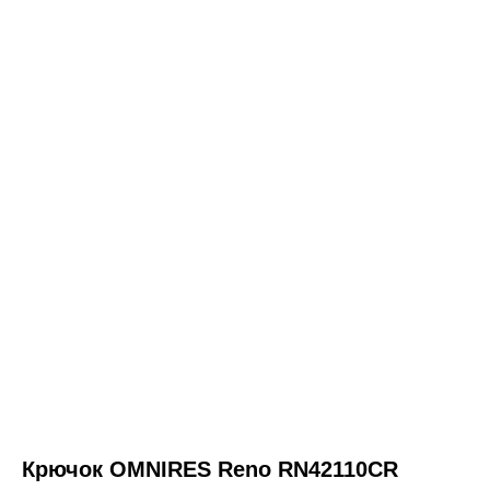
ООО «Интертрейд»
авторизованный интернет-магазин
Крючок OMNIRES Reno RN42110CR