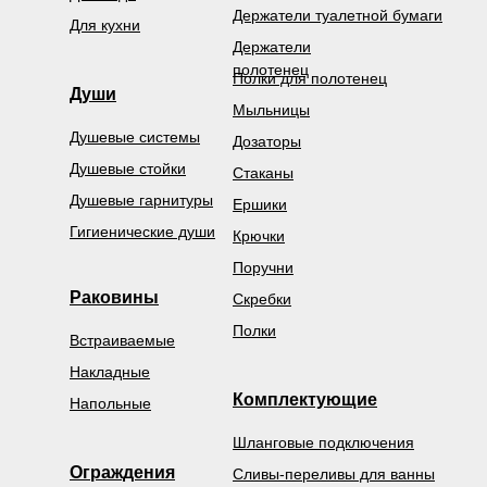
Держатели туалетной бумаги
Для кухни
Держатели
полотенец
Полки для полотенец
Души
Мыльницы
Душевые системы
Дозаторы
Душевые стойки
Стаканы
Душевые гарнитуры
Ершики
Гигиенические души
Крючки
Поручни
Раковины
Скребки
Полки
Встраиваемые
Накладные
Комплектующие
Напольные
Шланговые подключения
Ограждения
Сливы-переливы для ванны