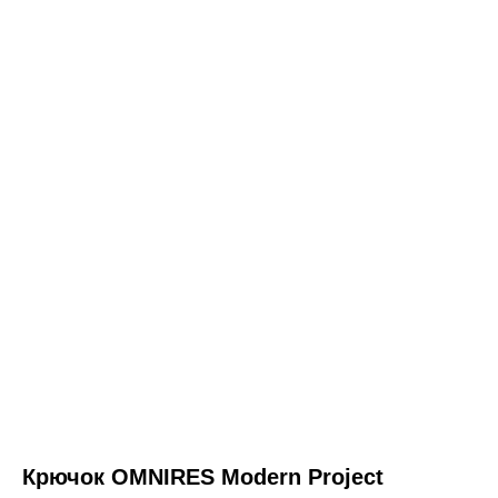
ООО «Интертрейд»
авторизованный интернет-магазин
Крючок OMNIRES Modern Project