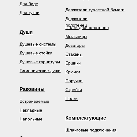
Для биде
Держатели туалетной бумаги
Для кухни
Держатели
полотенец
Полки для полотенец
Души
Мыльницы
Душевые системы
Дозаторы
Душевые стойки
Стаканы
Душевые гарнитуры
Ершики
Гигиенические души
Крючки
Поручни
Раковины
Скребки
Полки
Встраиваемые
Накладные
Комплектующие
Напольные
Шланговые подключения