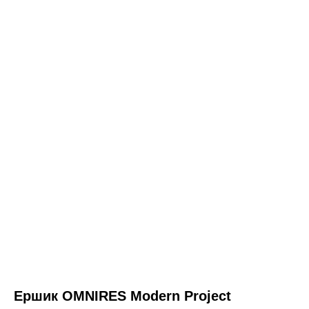
ООО «Интертрейд»
авторизованный интернет-магазин
Ершик OMNIRES Modern Project