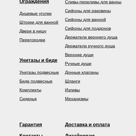
Ограждения
Сливы-переливы для ванны
Сифоны для раковины
Душевые уголки
Сифоны для ванной
Шторки для ванной
Сифоны для поддонов
Двери в нишу
Держатели верхнего душа
Перегородки
Держатели ручного душа
Верхние души
Унитазы и биде
Ручные души
Унитазы подвесные
Донные клапаны
Биде подвесные
Шланги
Комплекты
Изливы
Сиденья
Механизмы
Гарантия
Доставка и оплата
Контакты
Дизайнерам