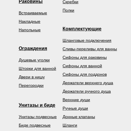
Раковины
Скребки
Полки
Встраиваемые
Накладные
Комплектующие
Напольные
Шланговые подключения
Ограждения
Сливы-переливы для ванны
Сифоны для раковины
Душевые уголки
Сифоны для ванной
Шторки для ванной
Сифоны для поддонов
Двери в нишу
Держатели верхнего душа
Перегородки
Держатели ручного душа
Верхние души
Унитазы и биде
Ручные души
Унитазы подвесные
Донные клапаны
Биде подвесные
Шланги