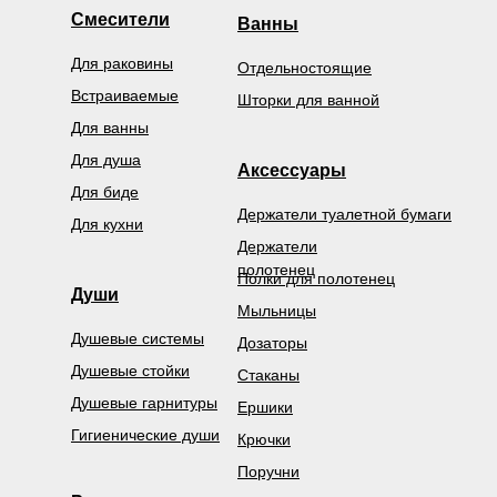
Смесители
Ванны
Для раковины
Отдельностоящие
Встраиваемые
Шторки для ванной
Для ванны
Для душа
Аксессуары
Для биде
Держатели туалетной бумаги
Для кухни
Держатели
полотенец
Полки для полотенец
Души
Мыльницы
Душевые системы
Дозаторы
Душевые стойки
Стаканы
Душевые гарнитуры
Ершики
Гигиенические души
Крючки
Поручни