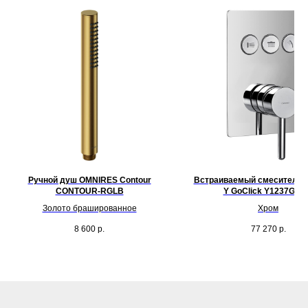
Ручной душ OMNIRES Contour
Встраиваемый смеситель 
CONTOUR-RGLB
Y GoClick Y1237GC
Золото брашированное
Хром
8 600
р.
77 270
р.