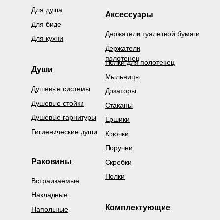
Для душа
Аксессуары
Для биде
Держатели туалетной бумаги
Для кухни
Держатели
полотенец
Полки для полотенец
Души
Мыльницы
Душевые системы
Дозаторы
Душевые стойки
Стаканы
Душевые гарнитуры
Ершики
Гигиенические души
Крючки
Поручни
Раковины
Скребки
Полки
Встраиваемые
Накладные
Комплектующие
Напольные