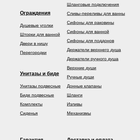
Шланговые подключения
Ограждения
Сливы-переливы для ванны
Сифоны для раковины
Душевые уголки
Сифоны для ванной
Шторки для ванной
Сифоны для поддонов
Двери в нишу
Держатели верхнего душа
Перегородки
Держатели ручного душа
Верхние души
Унитазы и биде
Ручные души
Унитазы подвесные
Донные клапаны
Биде подвесные
Шланги
Комплекты
Изливы
Сиденья
Механизмы
Гарантия
Доставка и оплата