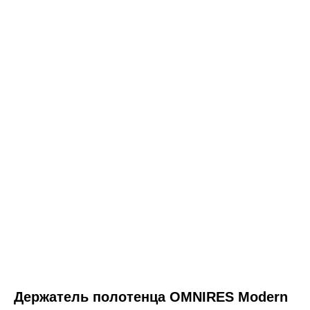
ООО «Интертрейд»
авторизованный интернет-магазин
Держатель полотенца OMNIRES Modern