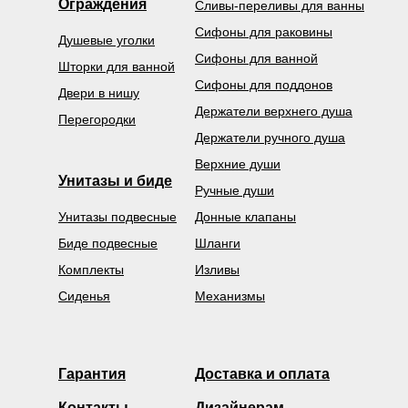
Ограждения
Сливы-переливы для ванны
Сифоны для раковины
Душевые уголки
Сифоны для ванной
Шторки для ванной
Сифоны для поддонов
Двери в нишу
Держатели верхнего душа
Перегородки
Держатели ручного душа
Верхние души
Унитазы и биде
Ручные души
Унитазы подвесные
Донные клапаны
Биде подвесные
Шланги
Комплекты
Изливы
Сиденья
Механизмы
Гарантия
Доставка и оплата
Контакты
Дизайнерам