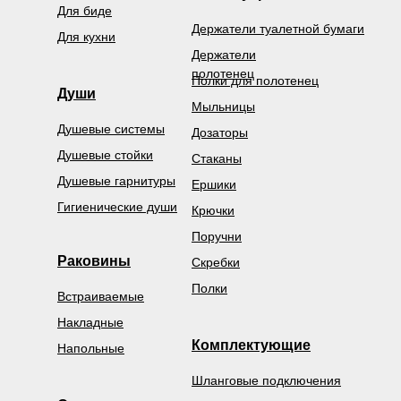
Для биде
Держатели туалетной бумаги
Для кухни
Держатели
полотенец
Полки для полотенец
Души
Мыльницы
Душевые системы
Дозаторы
Душевые стойки
Стаканы
Душевые гарнитуры
Ершики
Гигиенические души
Крючки
Поручни
Раковины
Скребки
Полки
Встраиваемые
Накладные
Комплектующие
Напольные
Шланговые подключения