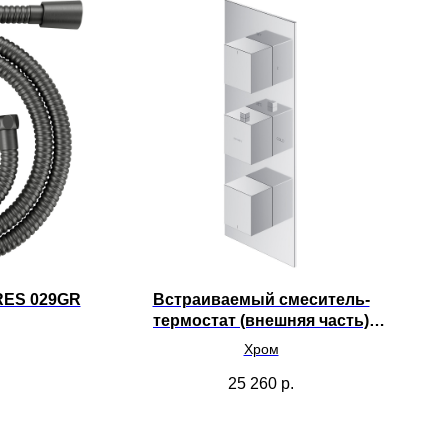
RES 029GR
Встраиваемый смеситель-
термостат (внешняя часть)
OMNIRES Fresh FR7138ROCR
Хром
25 260
р.