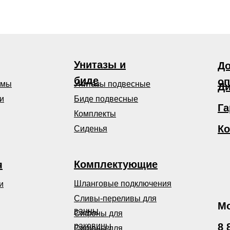
Унитазы и
До
биде
оп
емы
Унитазы подвесные
Ди
и
Биде подвесные
Га
Комплекты
Ко
Сиденья
Комплектующие
я
Шланговые подключения
и
Сливы-переливы для
Мо
ванны
Сифоны для
раковины
8 
Сифоны для