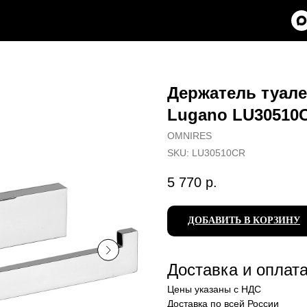
Держатель туал
Lugano LU30510
OMNIRES
SKU:
LU30510CR
5 770
р.
ДОБАВИТЬ В КОРЗИНУ
Доставка и оплат
Цены указаны с НДС
Доставка по всей России