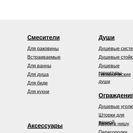
Смесители
Души
Для раковины
Душевые сист
Встраиваемые
Душевые стойк
Для ванны
Душевые
гарнитуры
Для душа
Гигиенические
души
Для биде
Для кухни
Ограждени
Душевые уголк
Шторки для
ванной
Двери в нишу
Аксессуары
Перегородки