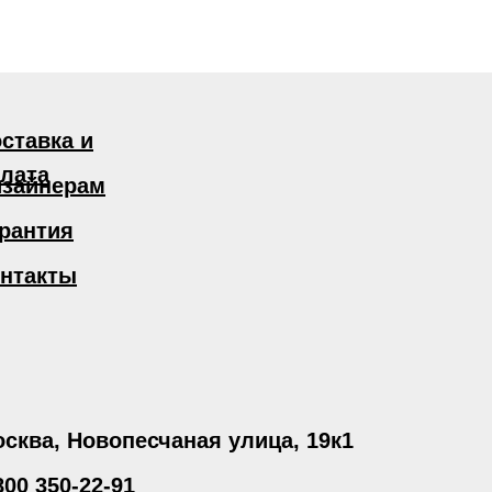
ставка и
лата
зайнерам
рантия
нтакты
сква, Новопесчаная улица, 19к1
800 350-22-91