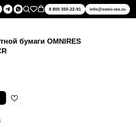
8 800 350-22-91
info@omni-res.ru
етной бумаги OMNIRES
CR
а