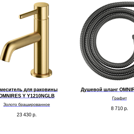
меситель для раковины
Душевой шланг OMNI
OMNIRES Y Y1210NGLB
Графит
Золото брашированное
8 710
р.
23 430
р.