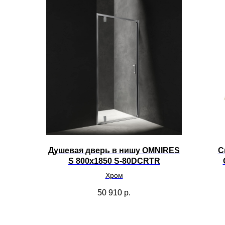
Душевая дверь в нишу OMNIRES
С
S 800x1850 S-80DCRTR
Хром
50 910
р.