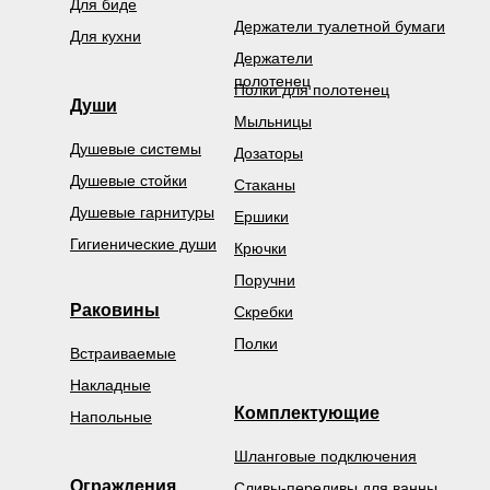
Для биде
Держатели туалетной бумаги
Для кухни
Держатели
полотенец
Полки для полотенец
Души
Мыльницы
Душевые системы
Дозаторы
Душевые стойки
Стаканы
Душевые гарнитуры
Ершики
Гигиенические души
Крючки
Поручни
Раковины
Скребки
Полки
Встраиваемые
Накладные
Комплектующие
Напольные
Шланговые подключения
Ограждения
Сливы-переливы для ванны