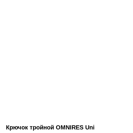
ООО «Интертрейд»
авторизованный интернет-магазин
Крючок тройной OMNIRES Uni