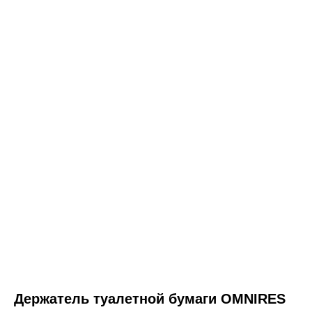
ООО «Интертрейд»
авторизованный интернет-магазин
Держатель туалетной бумаги OMNIRES