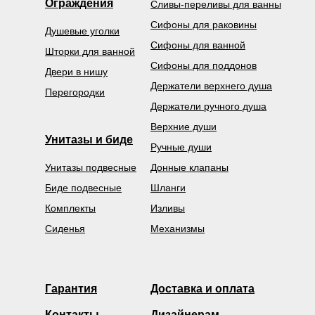
Ограждения
Сливы-переливы для ванны
Сифоны для раковины
Душевые уголки
Сифоны для ванной
Шторки для ванной
Сифоны для поддонов
Двери в нишу
Держатели верхнего душа
Перегородки
Держатели ручного душа
Верхние души
Унитазы и биде
Ручные души
Унитазы подвесные
Донные клапаны
Биде подвесные
Шланги
Комплекты
Изливы
Сиденья
Механизмы
Гарантия
Доставка и оплата
Контакты
Дизайнерам