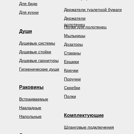
Для биде
Держатели туалетной бумаги
Для кухни
Держатели
полотенец
Полки для полотенец
Души
Мыльницы
Душевые системы
Дозаторы
Душевые стойки
Стаканы
Душевые гарнитуры
Ершики
Гигиенические души
Крючки
Поручни
Раковины
Скребки
Полки
Встраиваемые
Накладные
Комплектующие
Напольные
Шланговые подключения