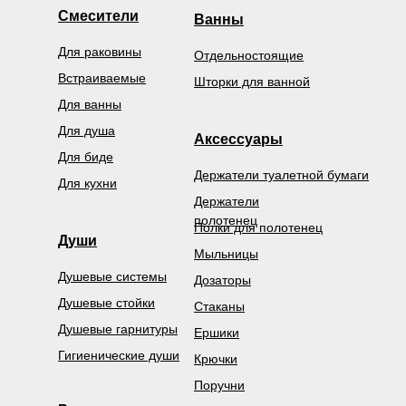
Смесители
Ванны
Для раковины
Отдельностоящие
Встраиваемые
Шторки для ванной
Для ванны
Для душа
Аксессуары
Для биде
Держатели туалетной бумаги
Для кухни
Держатели
полотенец
Полки для полотенец
Души
Мыльницы
Душевые системы
Дозаторы
Душевые стойки
Стаканы
Душевые гарнитуры
Ершики
Гигиенические души
Крючки
Поручни