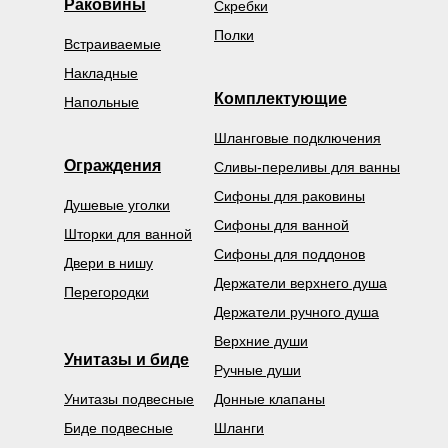
Раковины
Скребки
Полки
Встраиваемые
Накладные
Комплектующие
Напольные
Шланговые подключения
Ограждения
Сливы-переливы для ванны
Сифоны для раковины
Душевые уголки
Сифоны для ванной
Шторки для ванной
Сифоны для поддонов
Двери в нишу
Держатели верхнего душа
Перегородки
Держатели ручного душа
Верхние души
Унитазы и биде
Ручные души
Унитазы подвесные
Донные клапаны
Биде подвесные
Шланги