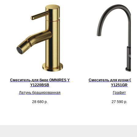
Смеситель для биде OMNIRES Y
Смеситель для кухни OM
Y1220BSB
Y1251GR
Латунь брашированная
Графит
28 680
р.
27 590
р.