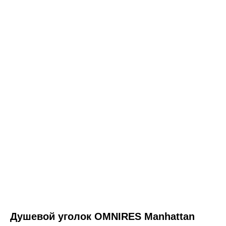
ООО «Интертрейд»
авторизованный интернет-магазин
Душевой уголок OMNIRES Manhattan