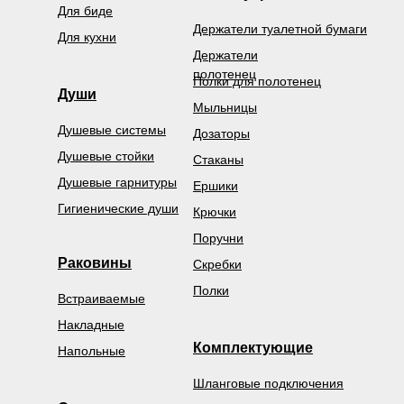
Для биде
Держатели туалетной бумаги
Для кухни
Держатели
полотенец
Полки для полотенец
Души
Мыльницы
Душевые системы
Дозаторы
Душевые стойки
Стаканы
Душевые гарнитуры
Ершики
Гигиенические души
Крючки
Поручни
Раковины
Скребки
Полки
Встраиваемые
Накладные
Комплектующие
Напольные
Шланговые подключения