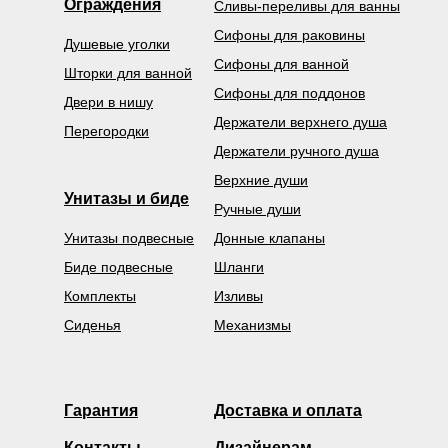
Ограждения
Сливы-переливы для ванны
Сифоны для раковины
Душевые уголки
Сифоны для ванной
Шторки для ванной
Сифоны для поддонов
Двери в нишу
Держатели верхнего душа
Перегородки
Держатели ручного душа
Верхние души
Унитазы и биде
Ручные души
Унитазы подвесные
Донные клапаны
Биде подвесные
Шланги
Комплекты
Изливы
Сиденья
Механизмы
Гарантия
Доставка и оплата
Контакты
Дизайнерам