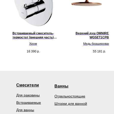
Встраиваемый смеситель-
Верхний душ OMNIRES Sl
термостат (внешняя часть)
WGSET1CPB
OMNIRES Y Y1236ROCR
Хром
Медь брашированна
16 390
р.
55 181
р.
Смесители
Ванны
Для раковины
Отдельностоящие
Встраиваемые
Шторки для ванной
Для ванны