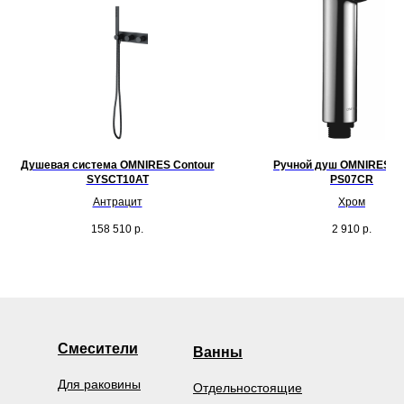
Душевая система OMNIRES Contour
Ручной душ OMNIRES Bi
SYSCT10AT
PS07CR
Антрацит
Хром
158 510
р.
2 910
р.
Смесители
Ванны
Для раковины
Отдельностоящие