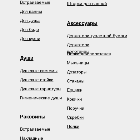
Встраиваемые
Шторки для ванной
Для ванны
Для душа
Аксессуары
Для биде
Держатели туалетной бумаги
Для кухни
Держатели
полотенец
Полки для полотенец
Души
Мыльницы
Душевые системы
Дозаторы
Душевые стойки
Стаканы
Душевые гарнитуры
Ершики
Гигиенические души
Крючки
Поручни
Раковины
Скребки
Полки
Встраиваемые
Накладные