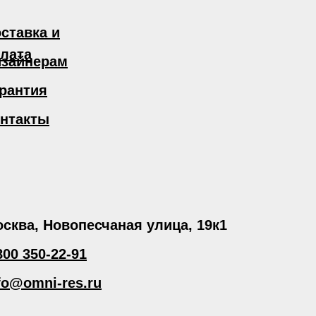
ставка и
лата
зайнерам
рантия
нтакты
сква, Новопесчаная улица, 19к1
800 350-22-91
fo@omni-res.ru