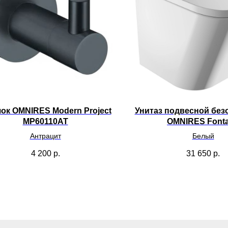
ок OMNIRES Modern Project
Унитаз подвесной бе
MP60110AT
OMNIRES Font
FONTANAMW
Антрацит
Белый
4 200
р.
31 650
р.