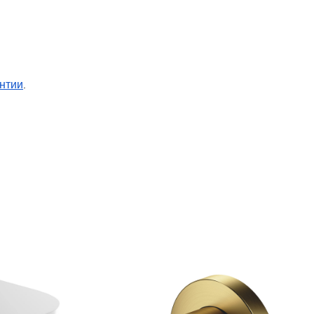
нтии
.