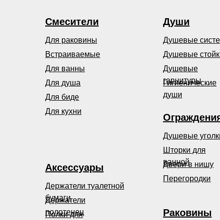
Смесители
Души
Для раковины
Душевые сист
Встраиваемые
Душевые стойк
Для ванны
Душевые
гарнитуры
Для душа
Гигиенические
души
Для биде
Для кухни
Ограждени
Душевые уголк
Шторки для
ванной
Двери в нишу
Аксессуары
Перегородки
Держатели туалетной
бумаги
Держатели
Раковины
полотенец
Полки для