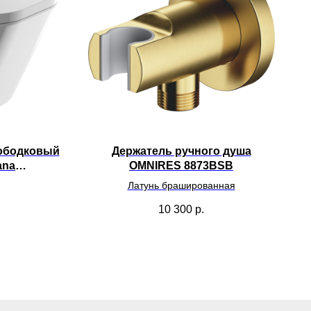
зободковый
Держатель ручного душа
ana
OMNIRES 8873BSB
BP
Латунь брашированная
10 300
р.