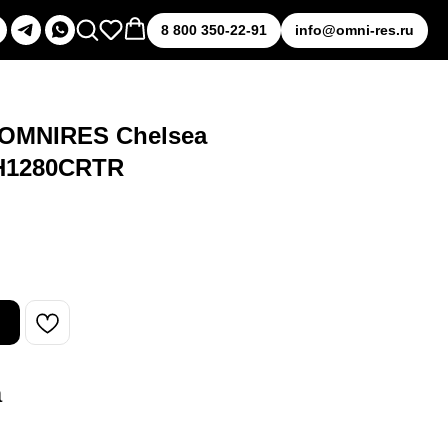
8 800 350-22-91
info@omni-res.ru
 OMNIRES Chelsea
CH1280CRTR
а