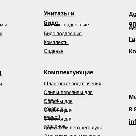
Унитазы и
До
биде
оп
емы
Унитазы подвесные
Ди
и
Биде подвесные
Га
Комплекты
Ко
Сиденья
Комплектующие
я
Шланговые подключения
и
Сливы-переливы для
Мо
ванны
Сифоны для
раковины
8 
Сифоны для
ванной
Сифоны для
in
поддонов
Держатели верхнего душа