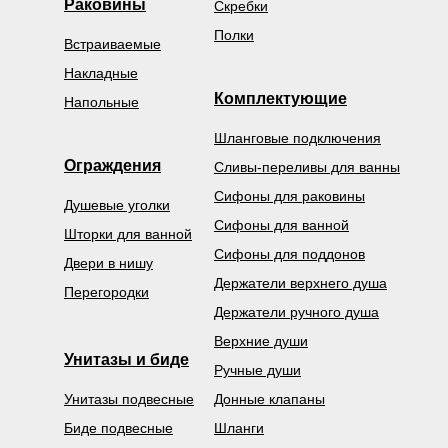
Раковины
Скребки
Полки
Встраиваемые
Накладные
Комплектующие
Напольные
Шланговые подключения
Ограждения
Сливы-переливы для ванны
Сифоны для раковины
Душевые уголки
Сифоны для ванной
Шторки для ванной
Сифоны для поддонов
Двери в нишу
Держатели верхнего душа
Перегородки
Держатели ручного душа
Верхние души
Унитазы и биде
Ручные души
Унитазы подвесные
Донные клапаны
Биде подвесные
Шланги