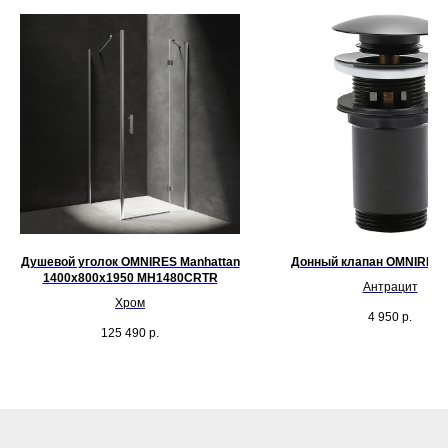
Душевой уголок OMNIRES Manhattan
Донный клапан OMNIRES 
1400х800x1950 MH1480CRTR
Антрацит
Хром
4 950
р.
125 490
р.