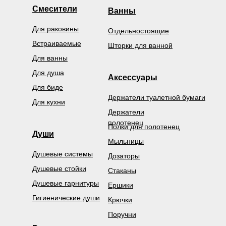
Смесители
Ванны
Для раковины
Отдельностоящие
Встраиваемые
Шторки для ванной
Для ванны
Для душа
Аксессуары
Для биде
Держатели туалетной бумаги
Для кухни
Держатели
полотенец
Полки для полотенец
Души
Мыльницы
Душевые системы
Дозаторы
Душевые стойки
Стаканы
Душевые гарнитуры
Ершики
Гигиенические души
Крючки
Поручни