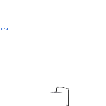
нтии
.