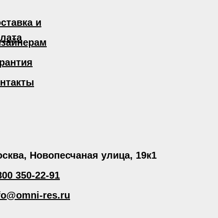
ставка и
лата
зайнерам
рантия
нтакты
сква, Новопесчаная улица, 19к1
800 350-22-91
fo@omni-res.ru