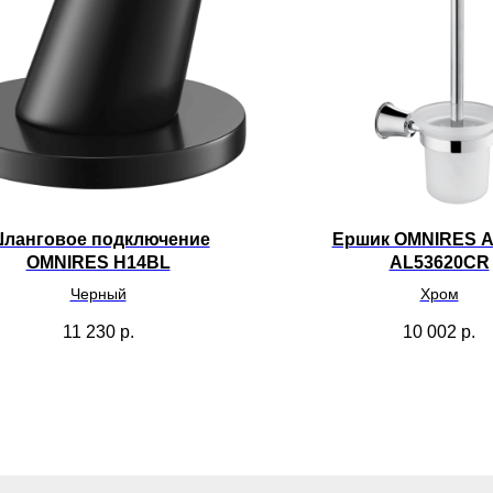
ланговое подключение
Ершик OMNIRES Ar
OMNIRES H14BL
AL53620CR
Черный
Хром
11 230
р.
10 002
р.