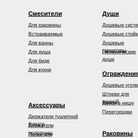
Смесители
Души
Для раковины
Душевые сист
Встраиваемые
Душевые стойк
Для ванны
Душевые
гарнитуры
Для душа
Гигиенические
души
Для биде
Для кухни
Ограждени
Душевые уголк
Шторки для
ванной
Двери в нишу
Аксессуары
Перегородки
Держатели туалетной
бумаги
Держатели
Раковины
полотенец
Полки для