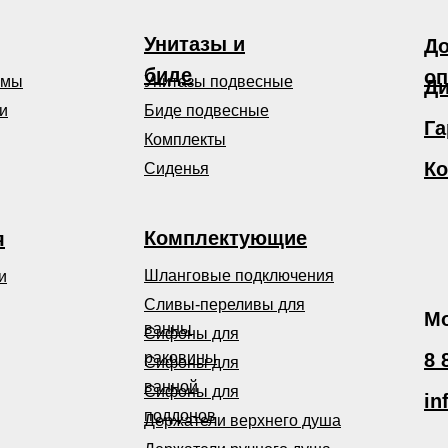
Унитазы и
До
биде
оп
емы
Унитазы подвесные
Ди
и
Биде подвесные
Га
Комплекты
Ко
Сиденья
Комплектующие
я
Шланговые подключения
и
Сливы-переливы для
Мо
ванны
Сифоны для
раковины
8 
Сифоны для
ванной
Сифоны для
in
поддонов
Держатели верхнего душа