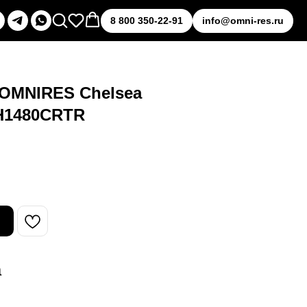
8 800 350-22-91
info@omni-res.ru
 OMNIRES Chelsea
CH1480CRTR
а