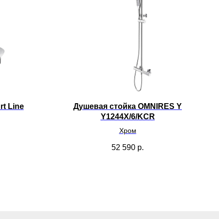
t Line
Душевая стойка OMNIRES Y
Y1244X/6/KCR
Хром
52 590
р.