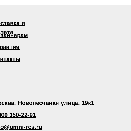
ставка и
лата
зайнерам
рантия
нтакты
сква, Новопесчаная улица, 19к1
800 350-22-91
fo@omni-res.ru