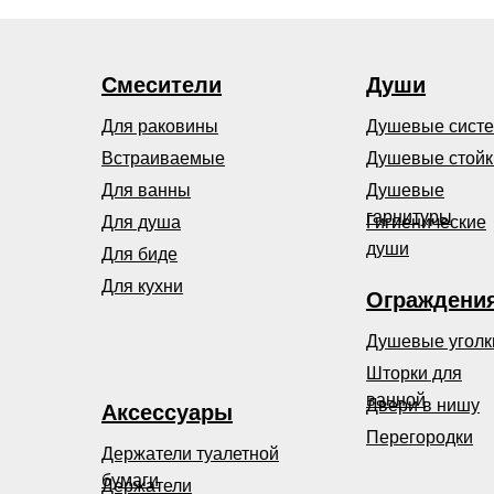
Смесители
Души
Для раковины
Душевые сист
Встраиваемые
Душевые стойк
Для ванны
Душевые
гарнитуры
Для душа
Гигиенические
души
Для биде
Для кухни
Ограждени
Душевые уголк
Шторки для
ванной
Двери в нишу
Аксессуары
Перегородки
Держатели туалетной
бумаги
Держатели