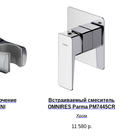
ючение
Встраиваемый смеситель
NI
OMNIRES Parma PM7445CR
Хром
11 580
р.