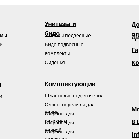
Унитазы и
До
биде
оп
емы
Унитазы подвесные
Ди
и
Биде подвесные
Га
Комплекты
Ко
Сиденья
Комплектующие
я
Шланговые подключения
и
Сливы-переливы для
Мо
ванны
Сифоны для
раковины
8 
Сифоны для
ванной
Сифоны для
in