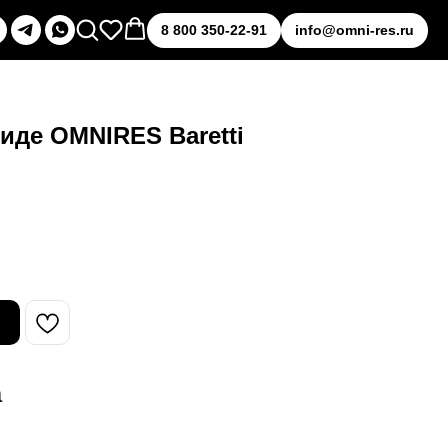
8 800 350-22-91
info@omni-res.ru
иде OMNIRES Baretti
а