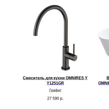
Смеситель для кухни OMNIRES Y
В
Y1251GR
OMNI
Графит
27 590
р.