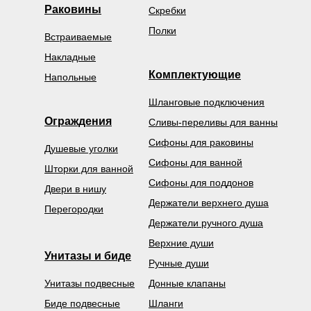
Раковины
Скребки
Полки
Встраиваемые
Накладные
Комплектующие
Напольные
Шланговые подключения
Ограждения
Сливы-переливы для ванны
Сифоны для раковины
Душевые уголки
Сифоны для ванной
Шторки для ванной
Сифоны для поддонов
Двери в нишу
Держатели верхнего душа
Перегородки
Держатели ручного душа
Верхние души
Унитазы и биде
Ручные души
Унитазы подвесные
Донные клапаны
Биде подвесные
Шланги