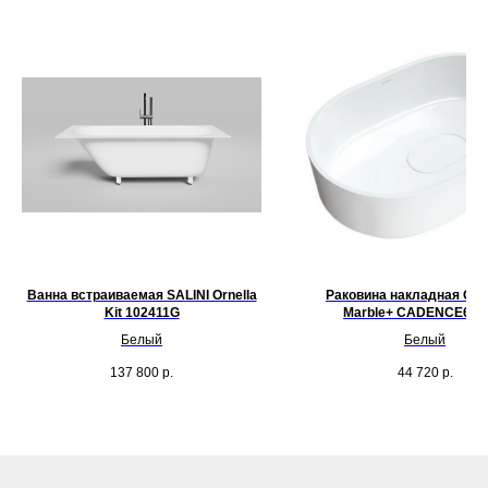
Ванна встраиваемая SALINI Ornella
Раковина накладная OM
Kit 102411G
Marble+ CADENCE62
Белый
Белый
137 800
р.
44 720
р.