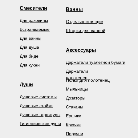
Смесители
Ванны
Для раковины
Отдельностоящие
Встраиваемые
Шторки для ванной
Для ванны
Для душа
Аксессуары
Для биде
Держатели туалетной бумаги
Для кухни
Держатели
полотенец
Полки для полотенец
Души
Мыльницы
Душевые системы
Дозаторы
Душевые стойки
Стаканы
Душевые гарнитуры
Ершики
Гигиенические души
Крючки
Поручни