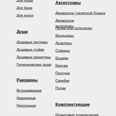
Для душа
Аксессуары
Для биде
Держатели туалетной бумаги
Для кухни
Держатели
полотенец
Полки для полотенец
Души
Мыльницы
Душевые системы
Дозаторы
Душевые стойки
Стаканы
Душевые гарнитуры
Ершики
Гигиенические души
Крючки
Поручни
Раковины
Скребки
Полки
Встраиваемые
Накладные
Комплектующие
Напольные
Шланговые подключения