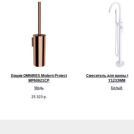
Ершик OMNIRES Modern Project
Смеситель для ванны OM
MP60621CP
Y1233WM
Медь
Белый
25 323
р.