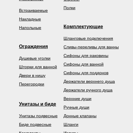
Полки
Встраиваемые
Накладные
Комплектующие
Напольные
Шланговые подключения
Ограждения
Сливы-переливы для ванны
Сифоны для раковины
Душевые уголки
Сифоны для ванной
Шторки для ванной
Сифоны для поддонов
Двери в нишу
Держатели верхнего душа
Перегородки
Держатели ручного душа
Верхние души
Унитазы и биде
Ручные души
Унитазы подвесные
Донные клапаны
Биде подвесные
Шланги