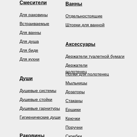
Смесители
Ванны
Для раковины
Отдельностоящие
Встраиваемые
Шторки для ванной
Для ванны
Для душа
Аксессуары
Для биде
Держатели туалетной бумаги
Для кухни
Держатели
полотенец
Полки для полотенец
Души
Мыльницы
Душевые системы
Дозаторы
Душевые стойки
Стаканы
Душевые гарнитуры
Ершики
Гигиенические души
Крючки
Поручни
Раковины
Скребки