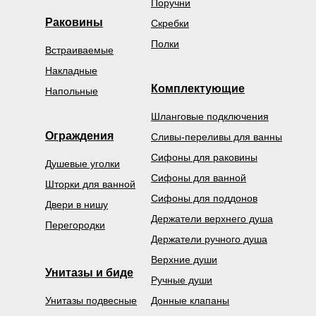
Поручни
Раковины
Скребки
Полки
Встраиваемые
Накладные
Комплектующие
Напольные
Шланговые подключения
Ограждения
Сливы-переливы для ванны
Сифоны для раковины
Душевые уголки
Сифоны для ванной
Шторки для ванной
Сифоны для поддонов
Двери в нишу
Держатели верхнего душа
Перегородки
Держатели ручного душа
Верхние души
Унитазы и биде
Ручные души
Унитазы подвесные
Донные клапаны