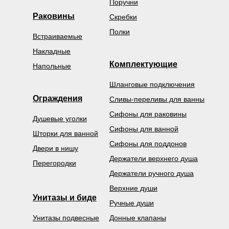
Поручни
Раковины
Скребки
Полки
Встраиваемые
Накладные
Комплектующие
Напольные
Шланговые подключения
Ограждения
Сливы-переливы для ванны
Сифоны для раковины
Душевые уголки
Сифоны для ванной
Шторки для ванной
Сифоны для поддонов
Двери в нишу
Держатели верхнего душа
Перегородки
Держатели ручного душа
Верхние души
Унитазы и биде
Ручные души
Унитазы подвесные
Донные клапаны