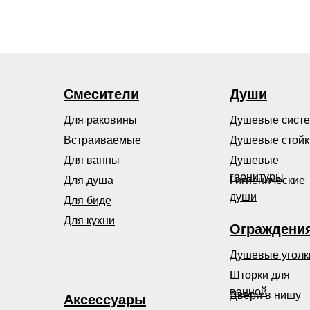
Смесители
Души
Для раковины
Душевые сист
Встраиваемые
Душевые стойк
Для ванны
Душевые
гарнитуры
Для душа
Гигиенические
души
Для биде
Для кухни
Ограждени
Душевые уголк
Шторки для
ванной
Двери в нишу
Аксессуары