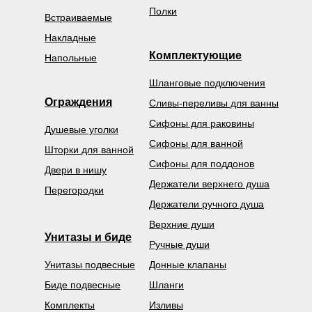
Полки
Встраиваемые
Накладные
Комплектующие
Напольные
Шланговые подключения
Ограждения
Сливы-переливы для ванны
Сифоны для раковины
Душевые уголки
Сифоны для ванной
Шторки для ванной
Сифоны для поддонов
Двери в нишу
Держатели верхнего душа
Перегородки
Держатели ручного душа
Верхние души
Унитазы и биде
Ручные души
Унитазы подвесные
Донные клапаны
Биде подвесные
Шланги
Комплекты
Изливы