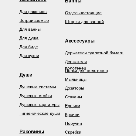
Ванны
Для раковины
Отдельностоящие
Встраиваемые
Шторки для ванной
Для ванны
Для душа
Аксессуары
Для биде
Держатели туалетной бумаги
Для кухни
Держатели
полотенец
Полки для полотенец
Души
Мыльницы
Душевые системы
Дозаторы
Душевые стойки
Стаканы
Душевые гарнитуры
Ершики
Гигиенические души
Крючки
Поручни
Раковины
Скребки