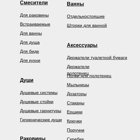
Смесители
Ванны
Для раковины
Отдельностоящие
Встраиваемые
Шторки для ванной
Для ванны
Для душа
Аксессуары
Для биде
Держатели туалетной бумаги
Для кухни
Держатели
полотенец
Полки для полотенец
Души
Мыльницы
Душевые системы
Дозаторы
Душевые стойки
Стаканы
Душевые гарнитуры
Ершики
Гигиенические души
Крючки
Поручни
Раковины
Скребки