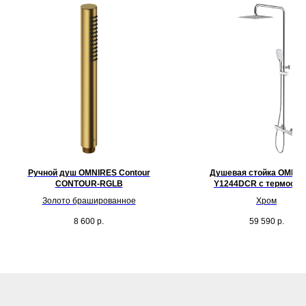
Ручной душ OMNIRES Contour
Душевая стойка OMNIR
CONTOUR-RGLB
Y1244DCR c термоста
Золото брашированное
Хром
8 600
р.
59 590
р.