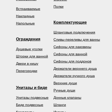
Полки
Встраиваемые
Накладные
Комплектующие
Напольные
Шланговые подключения
Ограждения
Сливы-переливы для ванны
Сифоны для раковины
Душевые уголки
Сифоны для ванной
Шторки для ванной
Сифоны для поддонов
Двери в нишу
Держатели верхнего душа
Перегородки
Держатели ручного душа
Верхние души
Унитазы и биде
Ручные души
Унитазы подвесные
Донные клапаны
Биде подвесные
Шланги