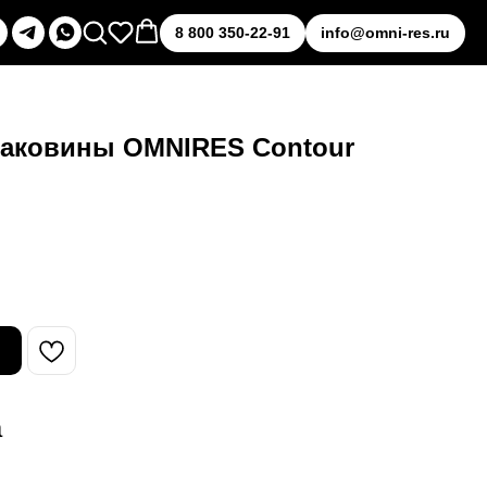
8 800 350-22-91
info@omni-res.ru
раковины OMNIRES Contour
а