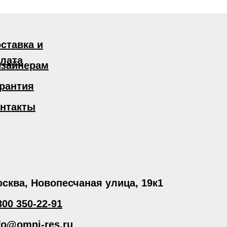
ставка и
лата
зайнерам
рантия
нтакты
сква, Новопесчаная улица, 19к1
800 350-22-91
fo@omni-res.ru