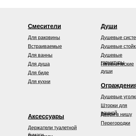
Смесители
Души
Для раковины
Душевые сист
Встраиваемые
Душевые стойк
Для ванны
Душевые
гарнитуры
Для душа
Гигиенические
души
Для биде
Для кухни
Ограждени
Душевые уголк
Шторки для
ванной
Двери в нишу
Аксессуары
Перегородки
Держатели туалетной
бумаги