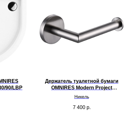
MNIRES
Держатель туалетной бумаги
80/90/LBP
OMNIRES Modern Project
MP60510NI
Никель
7 400
р.