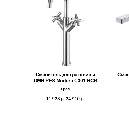
Смеситель для раковины
Смес
OMNIRES Modern C301-HCR
Хром
11 928
р.
24 910
р.