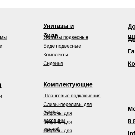
Унитазы и
До
биде
оп
емы
Унитазы подвесные
Ди
и
Биде подвесные
Га
Комплекты
Ко
Сиденья
Комплектующие
я
Шланговые подключения
и
Сливы-переливы для
Мо
ванны
Сифоны для
раковины
8 
Сифоны для
ванной
Сифоны для
in