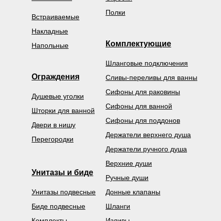
Полки
Встраиваемые
Накладные
Комплектующие
Напольные
Шланговые подключения
Ограждения
Сливы-переливы для ванны
Сифоны для раковины
Душевые уголки
Сифоны для ванной
Шторки для ванной
Сифоны для поддонов
Двери в нишу
Держатели верхнего душа
Перегородки
Держатели ручного душа
Верхние души
Унитазы и биде
Ручные души
Унитазы подвесные
Донные клапаны
Биде подвесные
Шланги
Комплекты
Изливы