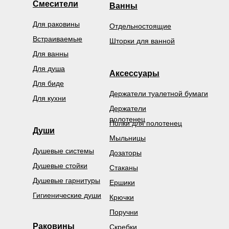
Смесители
Ванны
Для раковины
Отдельностоящие
Встраиваемые
Шторки для ванной
Для ванны
Для душа
Аксессуары
Для биде
Держатели туалетной бумаги
Для кухни
Держатели
полотенец
Полки для полотенец
Души
Мыльницы
Душевые системы
Дозаторы
Душевые стойки
Стаканы
Душевые гарнитуры
Ершики
Гигиенические души
Крючки
Поручни
Раковины
Скребки