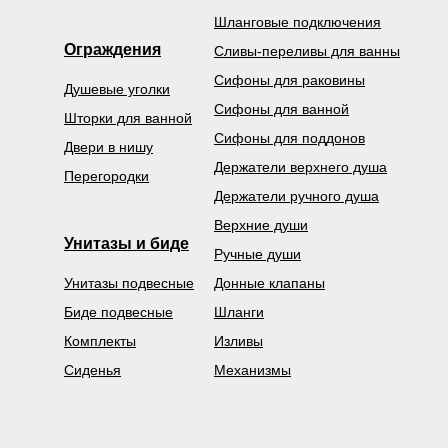
Шланговые подключения
Ограждения
Сливы-переливы для ванны
Сифоны для раковины
Душевые уголки
Сифоны для ванной
Шторки для ванной
Сифоны для поддонов
Двери в нишу
Держатели верхнего душа
Перегородки
Держатели ручного душа
Верхние души
Унитазы и биде
Ручные души
Унитазы подвесные
Донные клапаны
Биде подвесные
Шланги
Комплекты
Изливы
Сиденья
Механизмы