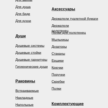
Для душа
Аксессуары
Для биде
Держатели туалетной бумаги
Для кухни
Держатели
полотенец
Полки для полотенец
Души
Мыльницы
Душевые системы
Дозаторы
Душевые стойки
Стаканы
Душевые гарнитуры
Ершики
Гигиенические души
Крючки
Поручни
Раковины
Скребки
Полки
Встраиваемые
Накладные
Комплектующие
Напольные