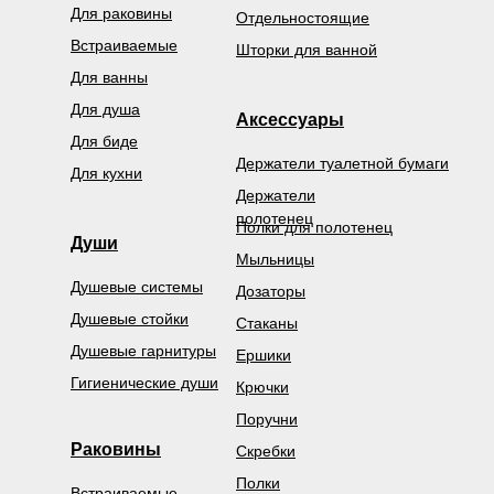
Для раковины
Отдельностоящие
Встраиваемые
Шторки для ванной
Для ванны
Для душа
Аксессуары
Для биде
Держатели туалетной бумаги
Для кухни
Держатели
полотенец
Полки для полотенец
Души
Мыльницы
Душевые системы
Дозаторы
Душевые стойки
Стаканы
Душевые гарнитуры
Ершики
Гигиенические души
Крючки
Поручни
Раковины
Скребки
Полки
Встраиваемые