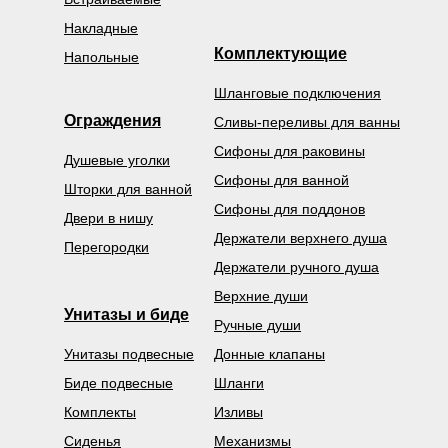
Накладные
Комплектующие
Напольные
Шланговые подключения
Ограждения
Сливы-переливы для ванны
Сифоны для раковины
Душевые уголки
Сифоны для ванной
Шторки для ванной
Сифоны для поддонов
Двери в нишу
Держатели верхнего душа
Перегородки
Держатели ручного душа
Верхние души
Унитазы и биде
Ручные души
Унитазы подвесные
Донные клапаны
Биде подвесные
Шланги
Комплекты
Изливы
Сиденья
Механизмы