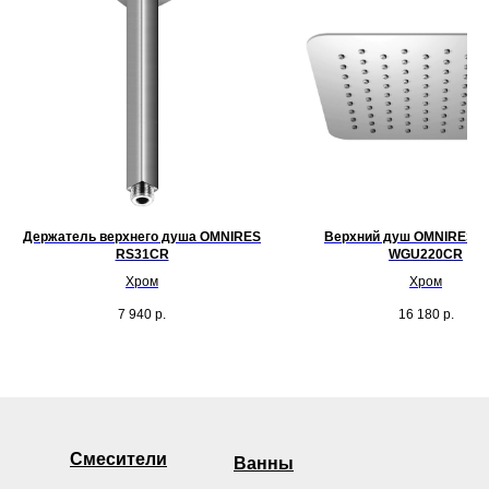
Держатель верхнего душа OMNIRES
Верхний душ OMNIRES Sl
RS31CR
WGU220CR
Хром
Хром
7 940
р.
16 180
р.
Смесители
Ванны