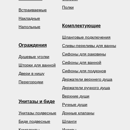
Полки
Встраиваемые
Накладные
Комплектующие
Напольные
Шланговые подключения
Ограждения
Сливы-переливы для ванны
Сифоны для раковины
Душевые уголки
Сифоны для ванной
Шторки для ванной
Сифоны для поддонов
Двери в нишу
Держатели верхнего душа
Перегородки
Держатели ручного душа
Верхние души
Унитазы и биде
Ручные души
Унитазы подвесные
Донные клапаны
Биде подвесные
Шланги
Комплекты
Изливы