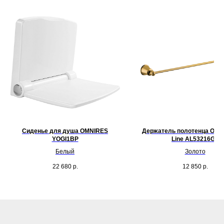
Сиденье для душа OMNIRES
Держатель полотенца OMN
YOGI1BP
Line AL53216GL
Белый
Золото
22 680
р.
12 850
р.