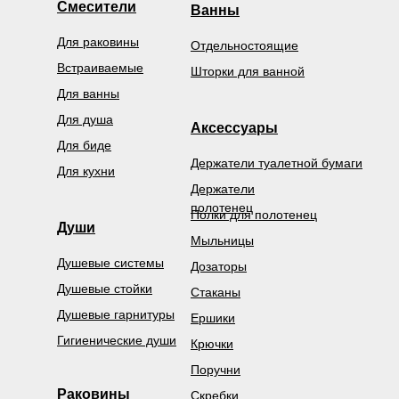
Смесители
Ванны
Для раковины
Отдельностоящие
Встраиваемые
Шторки для ванной
Для ванны
Для душа
Аксессуары
Для биде
Держатели туалетной бумаги
Для кухни
Держатели
полотенец
Полки для полотенец
Души
Мыльницы
Душевые системы
Дозаторы
Душевые стойки
Стаканы
Душевые гарнитуры
Ершики
Гигиенические души
Крючки
Поручни
Раковины
Скребки