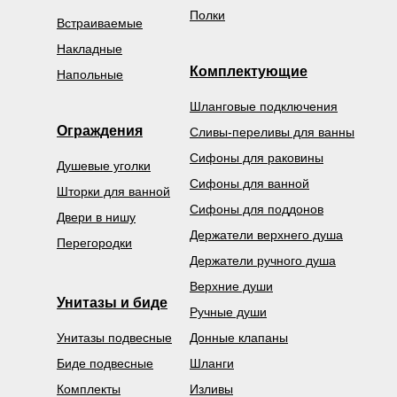
Полки
Встраиваемые
Накладные
Комплектующие
Напольные
Шланговые подключения
Ограждения
Сливы-переливы для ванны
Сифоны для раковины
Душевые уголки
Сифоны для ванной
Шторки для ванной
Сифоны для поддонов
Двери в нишу
Держатели верхнего душа
Перегородки
Держатели ручного душа
Верхние души
Унитазы и биде
Ручные души
Унитазы подвесные
Донные клапаны
Биде подвесные
Шланги
Комплекты
Изливы