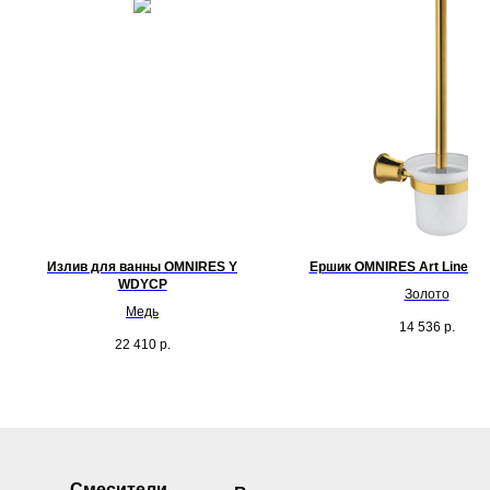
Излив для ванны OMNIRES Y
Ершик OMNIRES Art Line A
WDYCP
Золото
Медь
14 536
р.
22 410
р.
Смесители