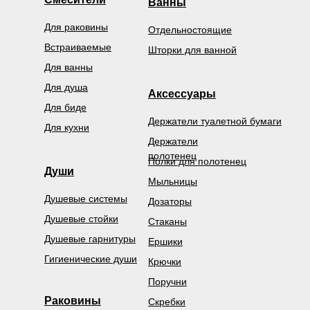
Ванны
Для раковины
Отдельностоящие
Встраиваемые
Шторки для ванной
Для ванны
Для душа
Аксессуары
Для биде
Держатели туалетной бумаги
Для кухни
Держатели
полотенец
Полки для полотенец
Души
Мыльницы
Душевые системы
Дозаторы
Душевые стойки
Стаканы
Душевые гарнитуры
Ершики
Гигиенические души
Крючки
Поручни
Раковины
Скребки