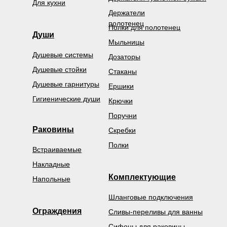
Для кухни
Держатели
полотенец
Полки для полотенец
Души
Мыльницы
Душевые системы
Дозаторы
Душевые стойки
Стаканы
Душевые гарнитуры
Ершики
Гигиенические души
Крючки
Поручни
Раковины
Скребки
Полки
Встраиваемые
Накладные
Комплектующие
Напольные
Шланговые подключения
Ограждения
Сливы-переливы для ванны
Сифоны для раковины