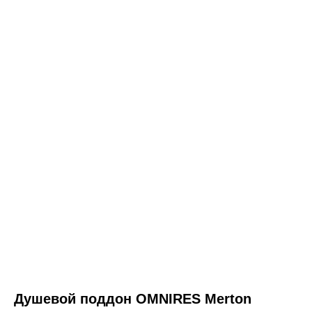
ООО «Интертрейд»
авторизованный интернет-магазин
Душевой поддон OMNIRES Merton