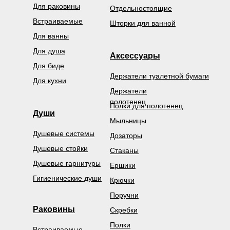
Для раковины
Отдельностоящие
Встраиваемые
Шторки для ванной
Для ванны
Для душа
Аксессуары
Для биде
Держатели туалетной бумаги
Для кухни
Держатели
полотенец
Полки для полотенец
Души
Мыльницы
Душевые системы
Дозаторы
Душевые стойки
Стаканы
Душевые гарнитуры
Ершики
Гигиенические души
Крючки
Поручни
Раковины
Скребки
Полки
Встраиваемые