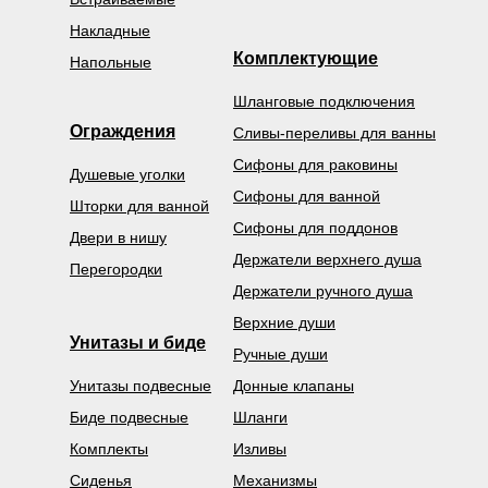
Накладные
Комплектующие
Напольные
Шланговые подключения
Ограждения
Сливы-переливы для ванны
Сифоны для раковины
Душевые уголки
Сифоны для ванной
Шторки для ванной
Сифоны для поддонов
Двери в нишу
Держатели верхнего душа
Перегородки
Держатели ручного душа
Верхние души
Унитазы и биде
Ручные души
Унитазы подвесные
Донные клапаны
Биде подвесные
Шланги
Комплекты
Изливы
Сиденья
Механизмы