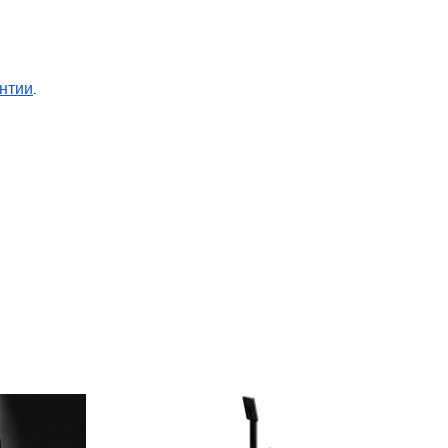
нтии
.