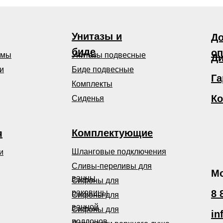
Унитазы и
До
биде
оп
емы
Унитазы подвесные
Ди
и
Биде подвесные
Га
Комплекты
Ко
Сиденья
Комплектующие
я
Шланговые подключения
и
Сливы-переливы для
Мо
ванны
Сифоны для
раковины
8 
Сифоны для
ванной
Сифоны для
in
поддонов