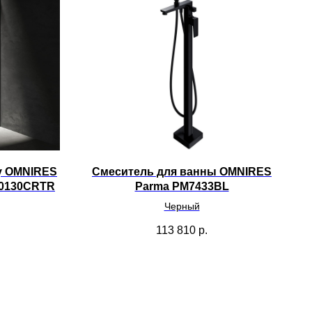
у OMNIRES
Смеситель для ванны OMNIRES
50130CRTR
Parma PM7433BL
Черный
113 810
р.