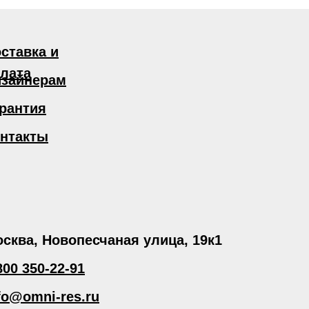
ставка и
лата
зайнерам
рантия
нтакты
сква, Новопесчаная улица, 19к1
800 350-22-91
fo@omni-res.ru