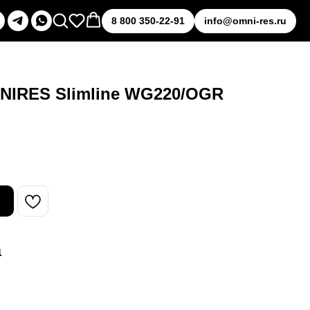
8 800 350-22-91
info@omni-res.ru
NIRES Slimline WG220/OGR
а