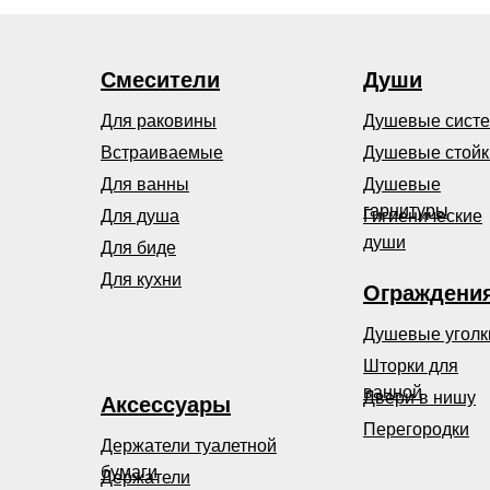
Смесители
Души
Для раковины
Душевые сист
Встраиваемые
Душевые стойк
Для ванны
Душевые
гарнитуры
Для душа
Гигиенические
души
Для биде
Для кухни
Ограждени
Душевые уголк
Шторки для
ванной
Двери в нишу
Аксессуары
Перегородки
Держатели туалетной
бумаги
Держатели