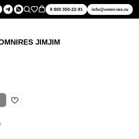
8 800 350-22-91
info@omni-res.ru
 OMNIRES JIMJIM
а