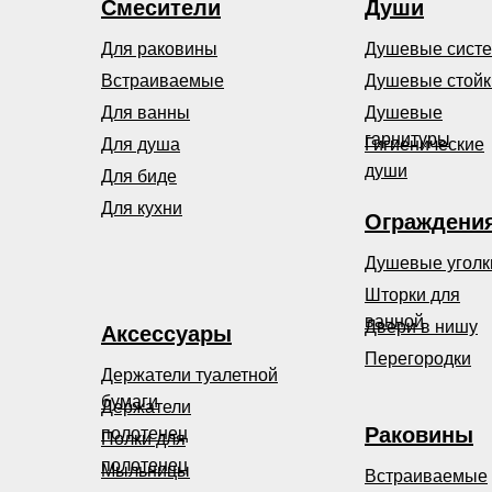
Смесители
Души
Для раковины
Душевые сист
Встраиваемые
Душевые стойк
Для ванны
Душевые
гарнитуры
Для душа
Гигиенические
души
Для биде
Для кухни
Ограждени
Душевые уголк
Шторки для
ванной
Двери в нишу
Аксессуары
Перегородки
Держатели туалетной
бумаги
Держатели
Раковины
полотенец
Полки для
полотенец
Мыльницы
Встраиваемые