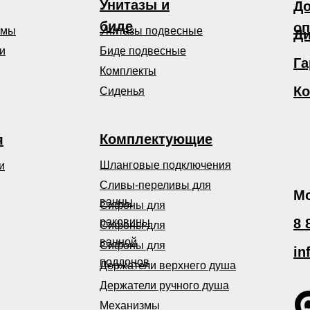
Унитазы и
До
биде
оп
емы
Унитазы подвесные
Ди
и
Биде подвесные
Га
Комплекты
Ко
Сиденья
Комплектующие
я
Шланговые подключения
и
Сливы-переливы для
Мо
ванны
Сифоны для
раковины
8 
Сифоны для
ванной
Сифоны для
in
поддонов
Держатели верхнего душа
Держатели ручного душа
Механизмы