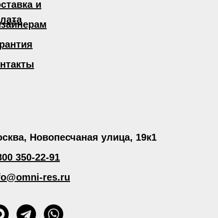
ставка и
лата
зайнерам
рантия
нтакты
сква, Новопесчаная улица, 19к1
800 350-22-91
fo@omni-res.ru