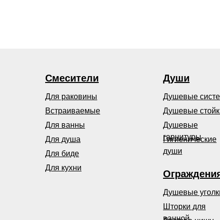
Смесители
Души
Для раковины
Душевые сист
Встраиваемые
Душевые стойк
Для ванны
Душевые
гарнитуры
Для душа
Гигиенические
души
Для биде
Для кухни
Ограждени
Душевые уголк
Шторки для
ванной