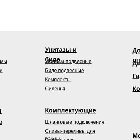
Унитазы и
До
биде
оп
емы
Унитазы подвесные
Ди
и
Биде подвесные
Га
Комплекты
Ко
Сиденья
Комплектующие
я
Шланговые подключения
и
Сливы-переливы для
Мо
ванны