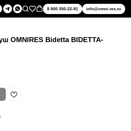
8 800 350-22-91
info@omni-res.ru
уш OMNIRES Bidetta BIDETTA-
а