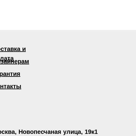
ставка и
лата
зайнерам
рантия
нтакты
сква, Новопесчаная улица, 19к1