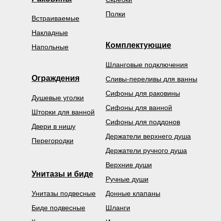
Полки
Встраиваемые
Накладные
Комплектующие
Напольные
Шланговые подключения
Ограждения
Сливы-переливы для ванны
Сифоны для раковины
Душевые уголки
Сифоны для ванной
Шторки для ванной
Сифоны для поддонов
Двери в нишу
Держатели верхнего душа
Перегородки
Держатели ручного душа
Верхние души
Унитазы и биде
Ручные души
Унитазы подвесные
Донные клапаны
Биде подвесные
Шланги