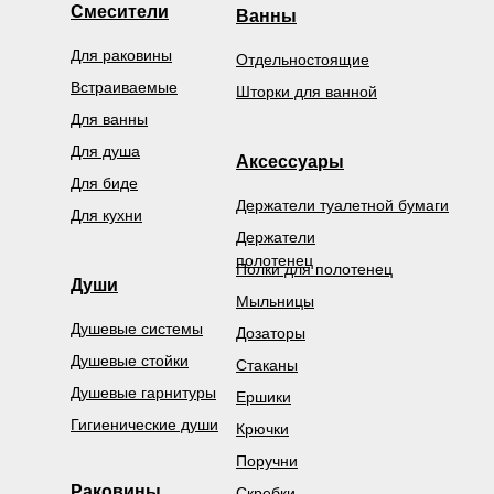
Смесители
Ванны
Для раковины
Отдельностоящие
Встраиваемые
Шторки для ванной
Для ванны
Для душа
Аксессуары
Для биде
Держатели туалетной бумаги
Для кухни
Держатели
полотенец
Полки для полотенец
Души
Мыльницы
Душевые системы
Дозаторы
Душевые стойки
Стаканы
Душевые гарнитуры
Ершики
Гигиенические души
Крючки
Поручни
Раковины
Скребки