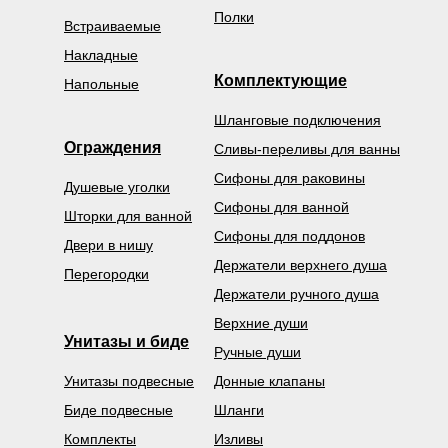
Полки
Встраиваемые
Накладные
Комплектующие
Напольные
Шланговые подключения
Ограждения
Сливы-переливы для ванны
Сифоны для раковины
Душевые уголки
Сифоны для ванной
Шторки для ванной
Сифоны для поддонов
Двери в нишу
Держатели верхнего душа
Перегородки
Держатели ручного душа
Верхние души
Унитазы и биде
Ручные души
Унитазы подвесные
Донные клапаны
Биде подвесные
Шланги
Комплекты
Изливы