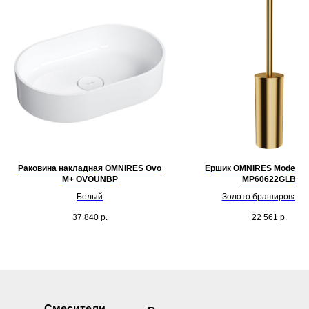
Раковина накладная OMNIRES Ovo
Ершик OMNIRES Modern P
M+ OVOUNBP
MP60622GLB
Белый
Золото брашированн
37 840
р.
22 561
р.
Смесители