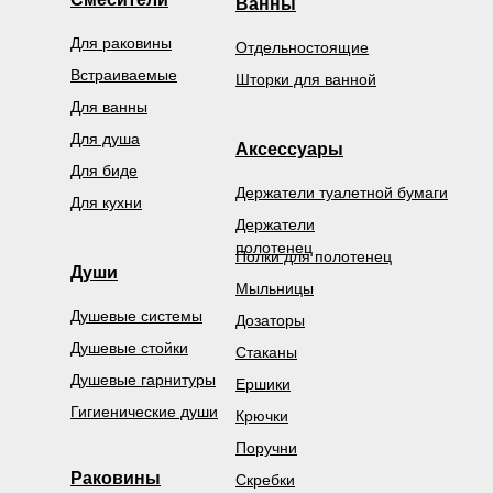
Ванны
Для раковины
Отдельностоящие
Встраиваемые
Шторки для ванной
Для ванны
Для душа
Аксессуары
Для биде
Держатели туалетной бумаги
Для кухни
Держатели
полотенец
Полки для полотенец
Души
Мыльницы
Душевые системы
Дозаторы
Душевые стойки
Стаканы
Душевые гарнитуры
Ершики
Гигиенические души
Крючки
Поручни
Раковины
Скребки