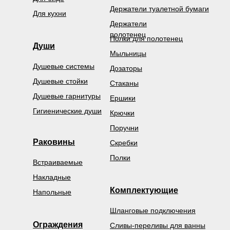
Держатели туалетной бумаги
Для кухни
Держатели
полотенец
Полки для полотенец
Души
Мыльницы
Душевые системы
Дозаторы
Душевые стойки
Стаканы
Душевые гарнитуры
Ершики
Гигиенические души
Крючки
Поручни
Раковины
Скребки
Полки
Встраиваемые
Накладные
Комплектующие
Напольные
Шланговые подключения
Ограждения
Сливы-переливы для ванны