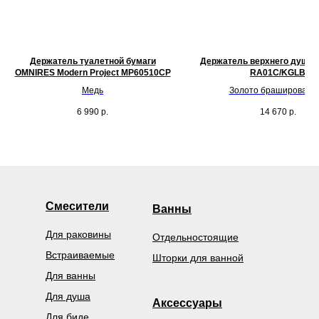
Держатель туалетной бумаги
Держатель верхнего душа
OMNIRES Modern Project MP60510CP
RA01C/KGLB
Медь
Золото брашированн
6 990
р.
14 670
р.
Смесители
Ванны
Для раковины
Отдельностоящие
Встраиваемые
Шторки для ванной
Для ванны
Для душа
Аксессуары
Для биде