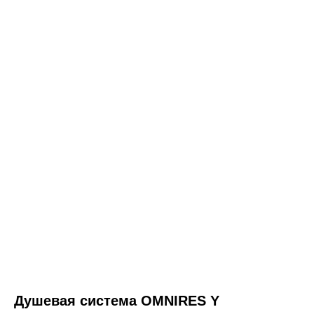
ООО «Интертрейд»
авторизованный интернет-магазин
Душевая система OMNIRES Y