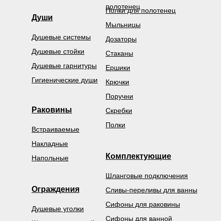
полотенец
Полки для полотенец
Души
Мыльницы
Душевые системы
Дозаторы
Душевые стойки
Стаканы
Душевые гарнитуры
Ершики
Гигиенические души
Крючки
Поручни
Раковины
Скребки
Полки
Встраиваемые
Накладные
Комплектующие
Напольные
Шланговые подключения
Ограждения
Сливы-переливы для ванны
Сифоны для раковины
Душевые уголки
Сифоны для ванной