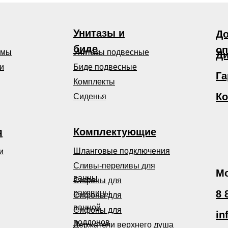
Унитазы и
До
биде
оп
емы
Унитазы подвесные
Ди
и
Биде подвесные
Га
Комплекты
Ко
Сиденья
Комплектующие
я
Шланговые подключения
и
Сливы-переливы для
Мо
ванны
Сифоны для
раковины
8 
Сифоны для
ванной
Сифоны для
in
поддонов
Держатели верхнего душа