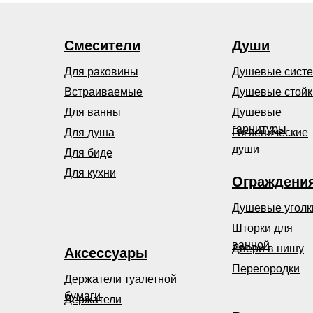
Смесители
Души
Для раковины
Душевые сист
Встраиваемые
Душевые стойк
Для ванны
Душевые
гарнитуры
Для душа
Гигиенические
души
Для биде
Для кухни
Ограждени
Душевые уголк
Шторки для
ванной
Двери в нишу
Аксессуары
Перегородки
Держатели туалетной
бумаги
Держатели