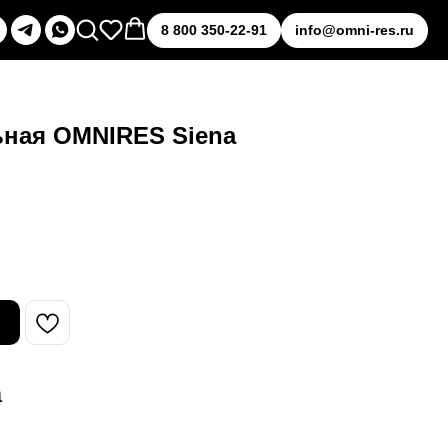
8 800 350-22-91
info@omni-res.ru
ьная OMNIRES Siena
а