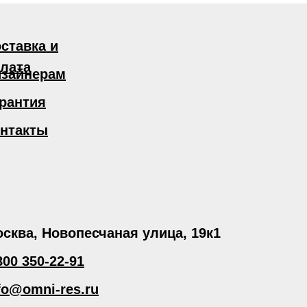
ставка и
лата
зайнерам
рантия
нтакты
сква, Новопесчаная улица, 19к1
800 350-22-91
fo@omni-res.ru