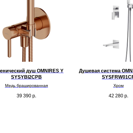
иенический душ OMNIRES Y
Душевая система OMN
SYSYBI2CPB
SYSFRW01C
Медь брашированная
Хром
39 390
р.
42 280
р.