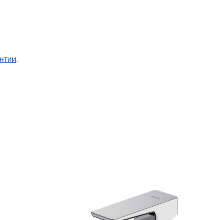
нтии
.