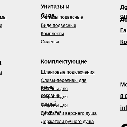
Унитазы и
До
биде
оп
емы
Унитазы подвесные
Ди
и
Биде подвесные
Га
Комплекты
Ко
Сиденья
Комплектующие
я
Шланговые подключения
и
Сливы-переливы для
Мо
ванны
Сифоны для
раковины
8 
Сифоны для
ванной
Сифоны для
in
поддонов
Держатели верхнего душа
Держатели ручного душа