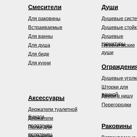
Смесители
Души
Для раковины
Душевые сист
Встраиваемые
Душевые стойк
Для ванны
Душевые
гарнитуры
Для душа
Гигиенические
души
Для биде
Для кухни
Ограждени
Душевые уголк
Шторки для
ванной
Двери в нишу
Аксессуары
Перегородки
Держатели туалетной
бумаги
Держатели
Раковины
полотенец
Полки для
полотенец
Мыльницы