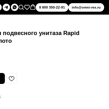
8 800 350-22-91
info@omni-res.ru
 подвесного унитаза Rapid
лото
а