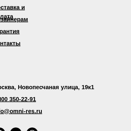
ставка и
лата
зайнерам
рантия
нтакты
сква, Новопесчаная улица, 19к1
800 350-22-91
fo@omni-res.ru