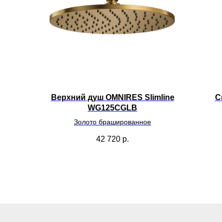
Верхний душ OMNIRES Slimline
С
WG125CGLB
Золото брашированное
42 720
р.