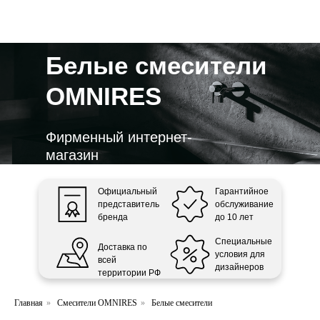
ООО «Интертрейд»
авторизованный интернет-магазин
Белые смесители
OMNIRES
Фирменный интернет-
магазин
Официальный
Гарантийное
представитель
обслуживание
бренда
до 10 лет
Специальные
Доставка по
условия для
всей
дизайнеров
территории РФ
Главная
»
Смесители OMNIRES
»
Белые смесители