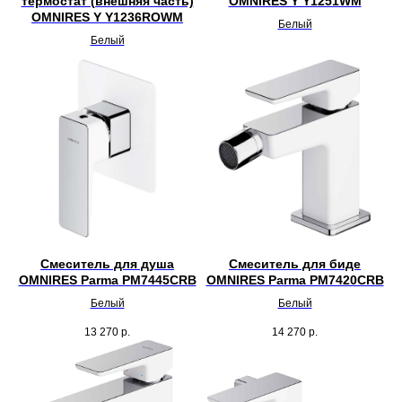
термостат (внешняя часть)
OMNIRES Y Y1251WM
OMNIRES Y Y1236ROWM
Белый
Белый
Смеситель для душа
Смеситель для биде
OMNIRES Parma PM7445CRB
OMNIRES Parma PM7420CRB
Белый
Белый
13 270
р.
14 270
р.